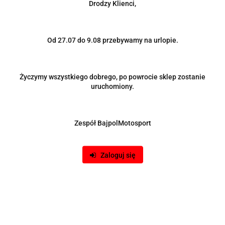
Drodzy Klienci,
Nakładki na klamki CHEVROLET TRAX 2012 - 2020 chrom
Od 27.07 do 9.08 przebywamy na urlopie.
stal nierdzewna
43.00
Życzymy wszystkiego dobrego, po powrocie sklep zostanie
uruchomiony.
Zespół BajpolMotosport
Zaloguj się