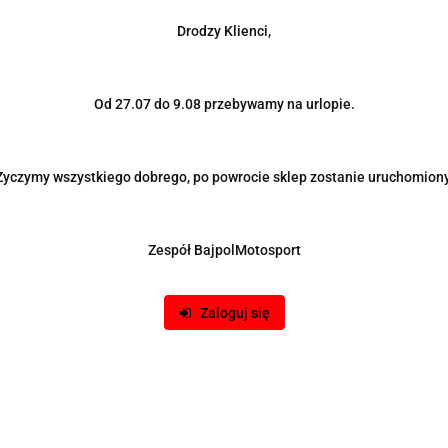
Drodzy Klienci,
Od 27.07 do 9.08 przebywamy na urlopie.
Życzymy wszystkiego dobrego, po powrocie sklep zostanie uruchomiony
Zespół BajpolMotosport
Zaloguj się
Produkt niedostępny
Produkt niedostępny
n BlastTone 335/400Hz green
Klakson BlastTone 335/400H
neochrome
44.00