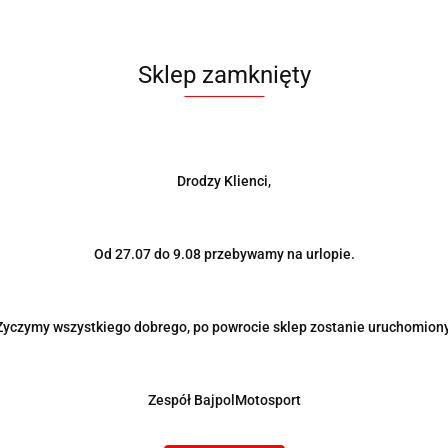
Sklep zamknięty
Drodzy Klienci,
ka przednia górna ALFA 159
Rozpórka przednia górna B
 Staffa
E24 Staffa
259.00
Od 27.07 do 9.08 przebywamy na urlopie.
Życzymy wszystkiego dobrego, po powrocie sklep zostanie uruchomiony
Zespół BajpolMotosport