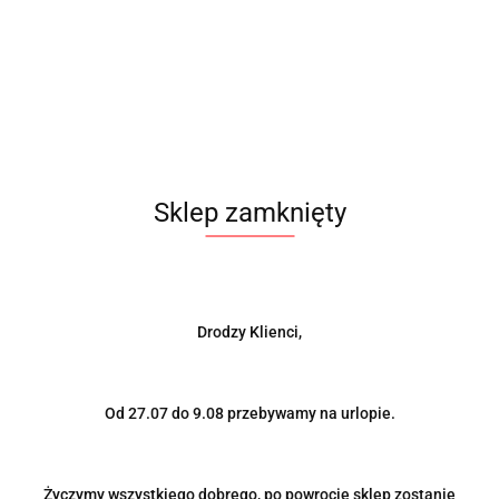
Produkt niedostępny
Sklep zamknięty
Koc termoizolacyjny na turbiny T03 silver
176.00
Drodzy Klienci,
Od 27.07 do 9.08 przebywamy na urlopie.
Życzymy wszystkiego dobrego, po powrocie sklep zostanie