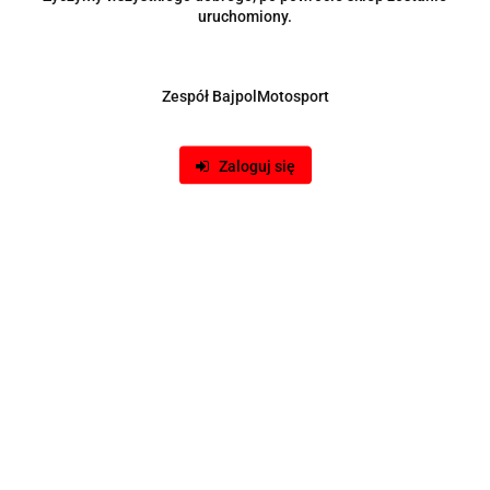
uruchomiony.
Zespół BajpolMotosport
Zaloguj się
Produkt niedostępny
Koc termoizolacyjny na turbiny T04 black
202.00