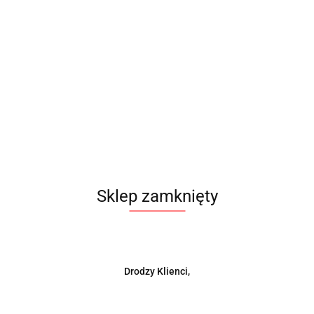
3. Towary ponadgabarytowe:
a. Fotele:
Wpłaty na konto lub za pośrednictwem systemu
Przelewy24: 38,00 zł (1 lub 2 sztuki)
Płatne przy odbiorze: 43,00 zł (1 lub 2 sztuki)
b. Opony:
Sklep zamknięty
Wpłaty na konto lub za pośrednictwem systemu
Przelewy24: 20,00 zł (1 lub 2 sztuki)
Płatne przy odbiorze: 28,00 zł (1 lub 2 sztuki)
Drodzy Klienci,
c. Zderzaki / dokładki zderzaków: