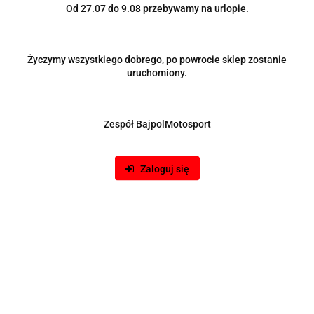
Od 27.07 do 9.08 przebywamy na urlopie.
Wpłaty na konto lub za pośrednictwem systemu
Przelewy24: 25,00 zł/sztuka
Życzymy wszystkiego dobrego, po powrocie sklep zostanie
Płatne przy odbiorze: 30,00 zł/sztuka
uruchomiony.
UWAGA:
Zespół BajpolMotosport
Wszystkie wysyłane paczki są ubezpieczone, jeżeli
wystąpią jakiekolwiek uszkodzenia mechaniczne proszę
Zaloguj się
spisać protokół uszkodzenia z kurierem. Sprawdzenie
stanu jest podstawą do wniesienia roszczeń w kwestii
przewozu towaru. Kupujący zobowiązany jest do
niezwłocznego zgłoszenia zastrzeżeń przy kurierze i
spisania protokołu szkody. W momencie otrzymania
zgłoszenia, niezwłocznie wymieniamy towar na nowy, a
kwestią roszczeń do przewozu zajmujemy się we własnym
zakresie.
Przyjmując paczkę bez zgłoszenia zastrzeżeń ryzyko