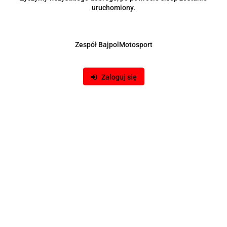
Downpipe AUDI A3 8P 1.8 TFSI 2.0TFSI Sportback
uruchomiony.
849.00
-24%
Zespół BajpolMotosport
647.00
Zaloguj się
BESTSELLER