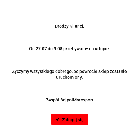
Drodzy Klienci,
Od 27.07 do 9.08 przebywamy na urlopie.
Zapinki maski / klapy IRP gumowe małe
Życzymy wszystkiego dobrego, po powrocie sklep zostanie
41.00
uruchomiony.
Zespół BajpolMotosport
Zaloguj się