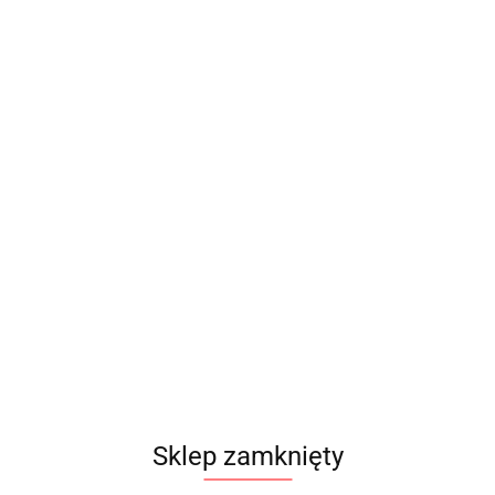
Produkt niedostępny
Turbo Timer D1Spec black
Sklep zamknięty
215.00