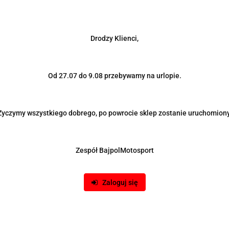
Produkt niedostępny
Produkt niedostępny
niazdo zapalniczki +
Panel podwójny USB (3.1A) +
cznik automatyczny 10A
gniazdo 12V
79.00
Drodzy Klienci,
Od 27.07 do 9.08 przebywamy na urlopie.
Życzymy wszystkiego dobrego, po powrocie sklep zostanie uruchomiony
Zespół BajpolMotosport
Zaloguj się
Produkt niedostępny
Produkt niedostępny