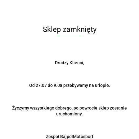
Sklep zamknięty
Drodzy Klienci,
Od 27.07 do 9.08 przebywamy na urlopie.
Produkt niedostępny
Życzymy wszystkiego dobrego, po powrocie sklep zostanie
Złącze rury wydechowej 51 x 125 mm stal nierdzewna
uruchomiony.
39.00
Zespół BajpolMotosport