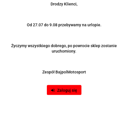
Drodzy Klienci,
Od 27.07 do 9.08 przebywamy na urlopie.
Produkt niedostępny
Życzymy wszystkiego dobrego, po powrocie sklep zostanie
Katalizator sportowy NISSAN 200SX CA18DET
uruchomiony.
210.00
Zespół BajpolMotosport
Zaloguj się