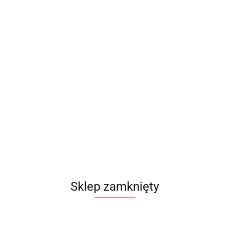
189.00
-13%
165.00
Sklep zamknięty