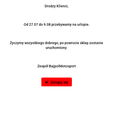
Drodzy Klienci,
Od 27.07 do 9.08 przebywamy na urlopie.
Kierownica sportowa MOMO replika 350mm offset 80mm
Życzymy wszystkiego dobrego, po powrocie sklep zostanie
uruchomiony.
189.00
-13%
165.00
Zespół BajpolMotosport
Zaloguj się