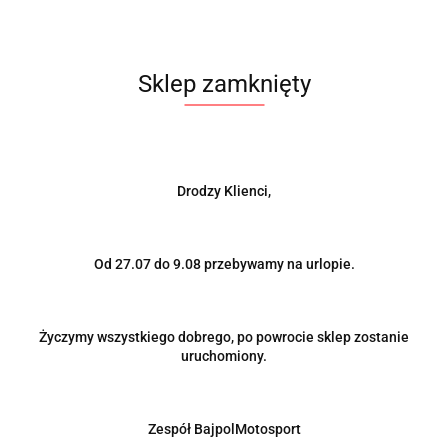
Sklep zamknięty
Drodzy Klienci,
Produkt niedostępny
Od 27.07 do 9.08 przebywamy na urlopie.
Gaśnica samochodowa OGNIOCHRON 1kg MOCOWANIE
Życzymy wszystkiego dobrego, po powrocie sklep zostanie
UCHWYT RZEP
uruchomiony.
55.00
-11%
49.00
Zespół BajpolMotosport