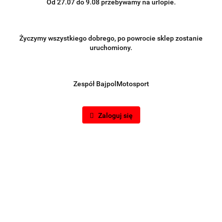
Od 27.07 do 9.08 przebywamy na urlopie.
Symbol:
MG-DP-084
Życzymy wszystkiego dobrego, po powrocie sklep zostanie
uruchomiony.
Brak towaru
Zespół BajpolMotosport
2190.00
Do przechowalni
Zaloguj się
Powiadom gdy produkt będzie dostępny
Wysyłka w ciągu
48 godzin
Cena przesyłki
0
Dostępność
0
szt.