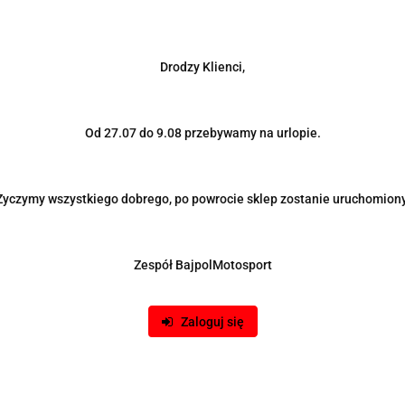
Drodzy Klienci,
Od 27.07 do 9.08 przebywamy na urlopie.
Życzymy wszystkiego dobrego, po powrocie sklep zostanie uruchomiony
Zespół BajpolMotosport
je dot. bezpieczeństwa
Opinie i oceny (0
 jest w 100% ze szlachetnej stali 304SS tzw. Steam Pipe. Śc
Zaloguj się
chowy powinien być wymieniony już na samym początku, ponieważ
ęścią korpusu silnika, następnie są kierowane do pierwszego o