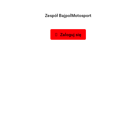
Zespół BajpolMotosport
Zaloguj się
formacje dot. bezpieczeństwa
Opinie i o