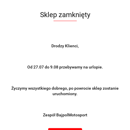
Sklep zamknięty
Drodzy Klienci,
Symbol:
133-303/07-2
Od 27.07 do 9.08 przebywamy na urlopie.
P
Życzymy wszystkiego dobrego, po powrocie sklep zostanie
Brak towaru
uruchomiony.
2665.17
Zespół BajpolMotosport
Do przechowalni
Powiadom gdy produkt będzie dostępny