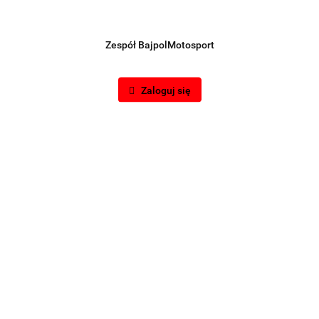
Zespół BajpolMotosport
Symbol:
MC51/2,5
RBS-EX-25CC
Zaloguj się
185.00
-9%
168.00
szt.
Do koszyka
Do przechowalni
Wysyłka w ciągu
48 godzin
Cena przesyłki
21
Dostępność
2
szt.