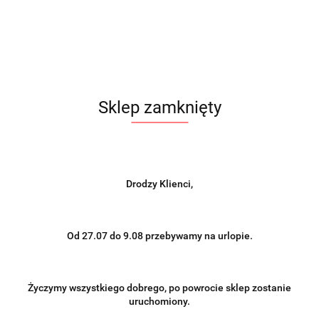
Brak towaru
3905.00
Do przechowalni
Sklep zamknięty
Powiadom gdy produkt będzie dostępny
Wysyłka w ciągu
na zamówienie
Cena przesyłki
0
Drodzy Klienci,
Dostępność
0
szt.
Od 27.07 do 9.08 przebywamy na urlopie.
Wyślij
Życzymy wszystkiego dobrego, po powrocie sklep zostanie
uruchomiony.