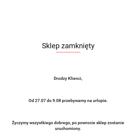
Brak towaru
3433.00
Do przechowalni
Sklep zamknięty
Powiadom gdy produkt będzie dostępny
Wysyłka w ciągu
na zamówienie
Cena przesyłki
0
Drodzy Klienci,
Dostępność
0
szt.
Od 27.07 do 9.08 przebywamy na urlopie.
Wyślij
Życzymy wszystkiego dobrego, po powrocie sklep zostanie
uruchomiony.