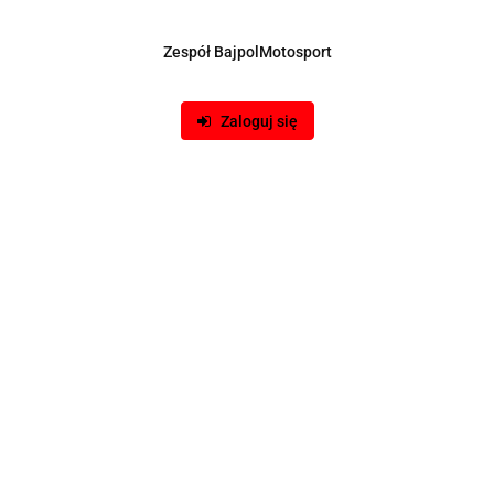
Zespół BajpolMotosport
Zaloguj się
Opis
Opinie i oceny (0)
Zadaj pytanie
 Motorsport.
Wskaźnik PowerSafe posiada czujnik DirectDigita
 ustawić przez odcięcie doładowania "Boost cut" w sposób tra
 zubożenia mieszanki.
W przypadku, gdy samochód posiada inst
trzymywania danych z kilku czujników.